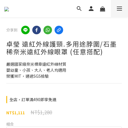
分享到
卓瑩 遠紅外線護頸.多用途脖圍/石墨
稀奈米遠紅外線眼罩 (任意搭配)
嚴選國家級奈米標章遠紅外線材質
嬰幼童、小孩、大人、老人均適用
榮獲MIT，通過SGS檢驗
全店，訂單滿490即享免運
NT$1,280
NT$1,111
組合