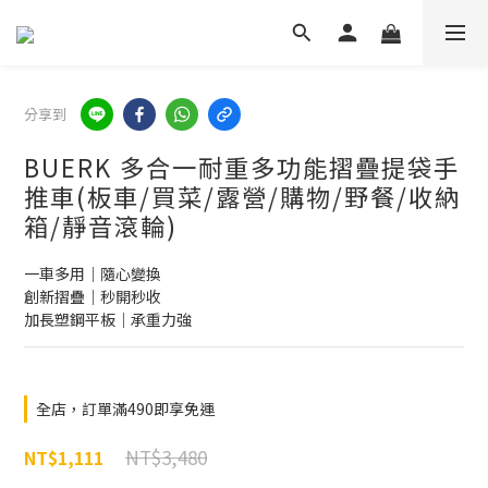
分享到
BUERK 多合一耐重多功能摺疊提袋手
推車(板車/買菜/露營/購物/野餐/收納
箱/靜音滾輪)
一車多用｜隨心變換
創新摺疊｜秒開秒收
加長塑鋼平板｜承重力強
全店，訂單滿490即享免運
NT$3,480
NT$1,111