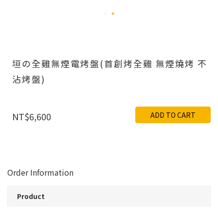
垣の全雞無煙電烤盤(首創烤全雞 無煙燒烤 不
沾烤盤)
ADD TO CART
NT$6,600
Order Information
Product